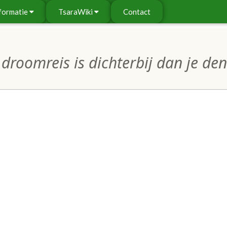
formatie
TsaraWiki
Contact
droomreis is dichterbij dan je denk