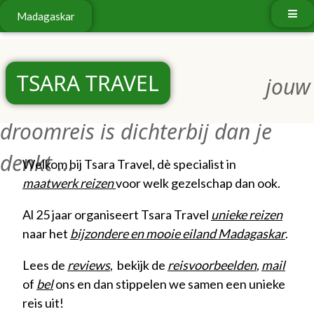
Madagaskar
TSARA TRAVEL
jouw
droomreis is dichterbij dan je
denkt ...
Welkom bij Tsara Travel, dè specialist in
maatwerk reizen
voor welk gezelschap dan ook.
Al 25 jaar organiseert Tsara Travel
unieke reizen
naar het
bijzondere en mooie eiland Madagaskar
.
Lees de
reviews
, bekijk de
reisvoorbeelden
,
mail
of
bel
ons en dan stippelen we samen een unieke
reis uit!